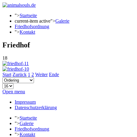
">
Startseite
current-item active">
Galerie
Friedhofsordnung
">
Kontakt
Friedhof
18
Start
Zurück
1
2
Weiter
Ende
Open menu
Impressum
Datenschutzerklärung
">
Startseite
">
Galerie
Friedhofsordnung
">
Kontakt